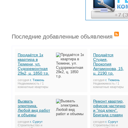
Последние добавленные объявления
Продаётся 1к
Продаётся
квартира в
Студия,
Тюмени, ул.
Прокопия
Судоремонтная
Артамонова, 15,
29к2, ц. 1850 т.р.
ц. 2190 т.р.
сегодня
г. Тюмень
сегодня
г. Тюмень
Недвижимость / 1
Недвижимость / 1
комнатные квартиры
комнатные квартиры
Вызвать
Ремонт квартир,
электрика.
офисов частично
Любой вид работ
и "под ключ".
и объемы
Бригада славян
сегодня
г. Сургут
сегодня
г. Сургут
Строительство и
Строительство и