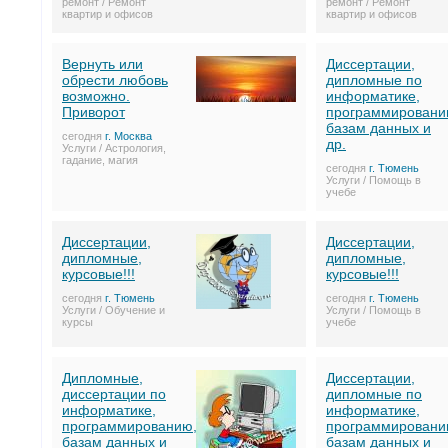
ремонт / Ремонт
ремонт / Ремонт
квартир и офисов
квартир и офисов
Вернуть или
Диссертации,
обрести любовь
дипломные по
возможно.
информатике,
Приворот
программировани
базам данных и
сегодня
г. Москва
др.
Услуги / Астрология,
гадание, магия
сегодня
г. Тюмень
Услуги / Помощь в
учебе
Диссертации,
Диссертации,
дипломные,
дипломные,
курсовые!!!
курсовые!!!
сегодня
г. Тюмень
сегодня
г. Тюмень
Услуги / Обучение и
Услуги / Помощь в
курсы
учебе
Дипломные,
Диссертации,
диссертации по
дипломные по
информатике,
информатике,
программированию,
программировани
базам данных и
базам данных и