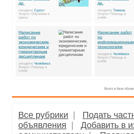
др.
др.
сегодня
г. Сургут
сегодня
г. Тюмень
Услуги / Обучение и
Услуги / Помощь в
курсы
учебе
Написание
Написание работ
работ по
по
экономическим,
информационным
юридическим и
технологиям
гуманитарным
сегодня
г. Челябинск
дисциплинам
Услуги / Помощь в
учебе
сегодня
г. Челябинск
Услуги / Помощь в
учебе
Всего в базе объяв
Все рубрики
|
Подать част
объявления
|
Добавить в 