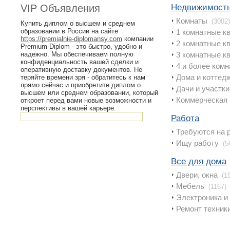
VIP Объявления
Недвижимост
Комнаты
(3002)
Купить диплом о высшем и среднем
образовании в России на сайте
1 комнатные к
https://premialnie-diplomansy.com
компании
2 комнатные к
Premium-Diplom - это быстро, удобно и
надежно. Мы обеспечиваем полную
3 комнатные к
конфиденциальность вашей сделки и
4 и более ком
оперативную доставку документов. Не
Дома и коттед
теряйте времени зря - обратитесь к нам
прямо сейчас и приобретите диплом о
Дачи и участки
высшем или среднем образовании, который
Коммерческая
откроет перед вами новые возможности и
перспективы в вашей карьере.
Работа
Требуются на 
Ищy работу
(5
Все для дома
Двери, окна
(1
Мебель
(1167)
Электроника и
Ремонт техник