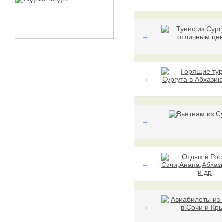
→
→
→
→
→