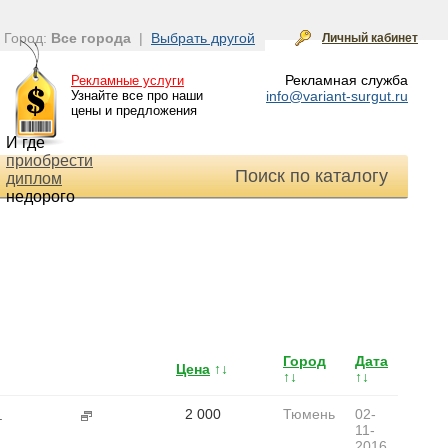
Город:
Все города
|
Выбрать другой
Личный кабинет
Рекламная служба
Рекламные услуги
Узнайте все про наши
info@variant-surgut.ru
цены и предложения
И где
приобрести
Поиск по каталогу
диплом
недорого
Город
Дата
Цена
↑↓
↑↓
↑↓
2 000
Тюмень
02-
.
11-
2016