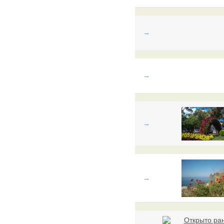
→
→
→
→