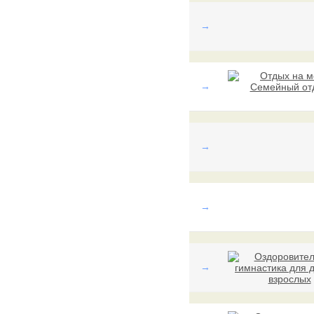
→
→
→
→
→