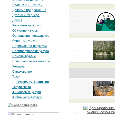
Видео и фото услуги
Деловые предложения
Дизайн интерьера
Другие
→
Клининговые услуги
Обучение и курсы
Организация праздников
Охранные услуги
Парикмахерские услуги
→
Полиграфические услуги
Помощь в учебе
Психологическая помощь
Реклама
Страхование
Такси
Туризм, путешествия
Услуги связи
→
Финансовые услуги
Юридические услуги
→