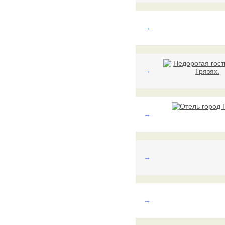
→
→
→
→
→