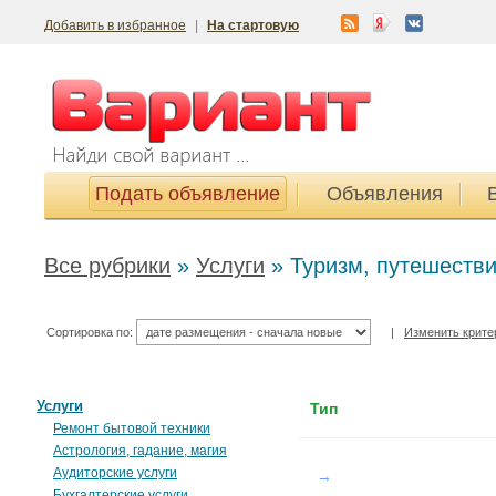
Добавить в избранное
|
На стартовую
Подать объявление
Объявления
Все рубрики
»
Услуги
»
Туризм, путешеств
Сортировка по:
|
Изменить крите
Услуги
Тип
Ремонт бытовой техники
Астрология, гадание, магия
Аудиторские услуги
→
Бухгалтерские услуги