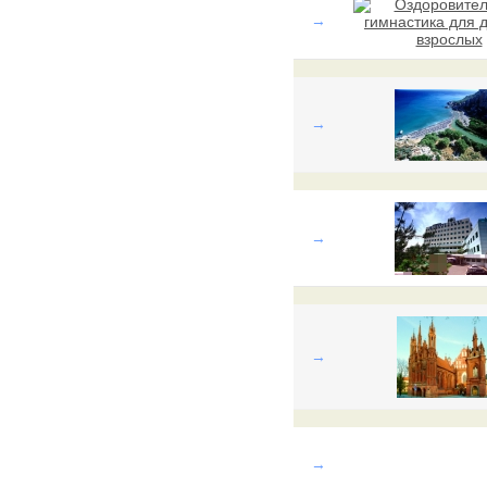
→
→
→
→
→