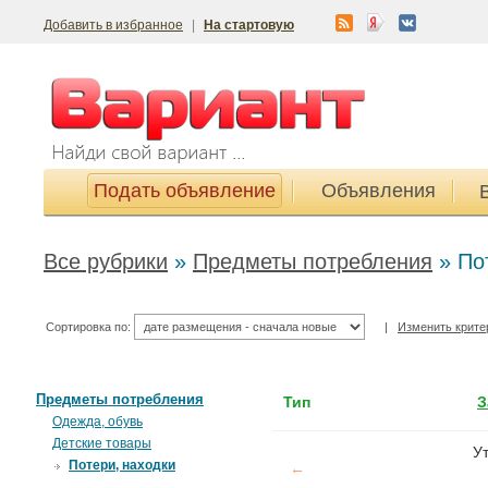
Добавить в избранное
|
На стартовую
Подать объявление
Объявления
Все рубрики
»
Предметы потребления
»
По
Сортировка по:
|
Изменить крите
Предметы потребления
Тип
З
Одежда, обувь
Детские товары
У
Потери, находки
←