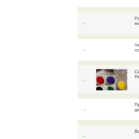
Р
→
м
Ч
→
п
С
Р
→
П
→
д
В
←