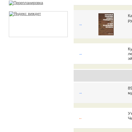
К
р
→
К
→
л
эй
89
→
мд
У
←
Ч