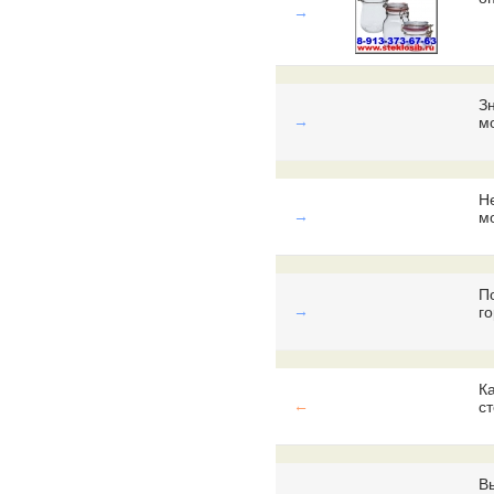
→
З
→
м
Н
→
м
П
→
г
К
←
с
В