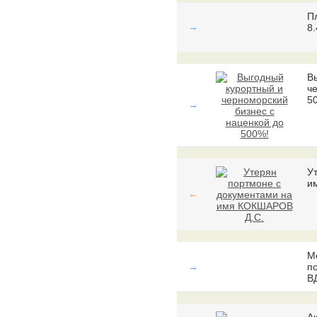
П
→
8.
В
ч
5
→
У
и
←
М
→
п
В