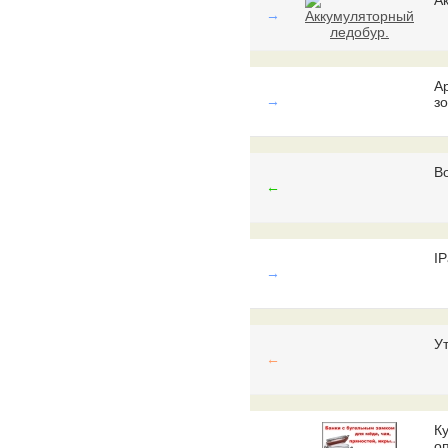
А
→
A
→
зо
В
←
IP
→
У
←
К
оп