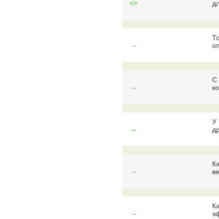
<>
д
Т
→
о
С
→
к
У
→
д
К
→
в
К
→
э