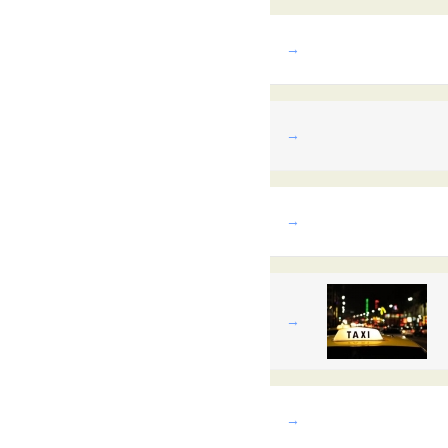
→
→
→
→
→