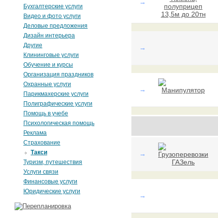
→
Бухгалтерские услуги
Видео и фото услуги
Деловые предложения
Дизайн интерьера
Другие
→
Клининговые услуги
Обучение и курсы
Организация праздников
Охранные услуги
→
Парикмахерские услуги
Полиграфические услуги
Помощь в учебе
Психологическая помощь
Реклама
Страхование
Такси
→
Туризм, путешествия
Услуги связи
Финансовые услуги
Юридические услуги
→