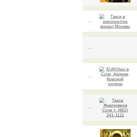
→
→
→
→