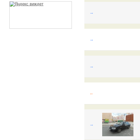
→
→
→
←
→