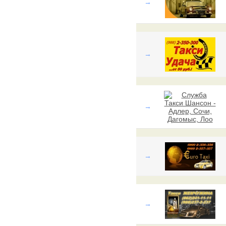
→
→
→
→
→