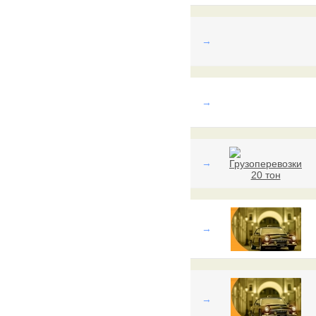
→
→
→
→
→