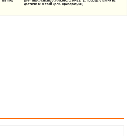
BB Код
[url="http://variant-surgut.ru/aid/36412/"]С помощью магии вы
достигнете любой цели. Приворот[/url]