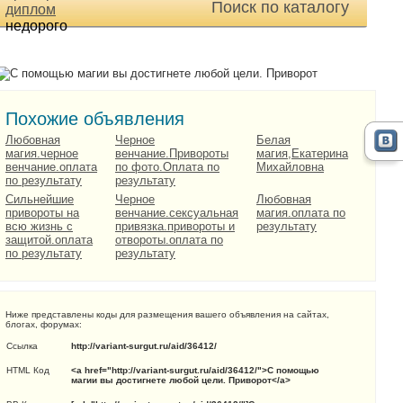
Поиск по каталогу
диплом
недорого
Похожие объявления
Любовная
Черное
Белая
магия.черное
венчание.Привороты
магия,Екатерина
венчание.оплата
по фото.Оплата по
Михайловна
по результату
результату
Сильнейшие
Черное
Любовная
привороты на
венчание.cексуальная
магия.оплата по
всю жизнь с
привязка.привороты и
результату
защитой.оплата
отвороты.оплата по
по результату
результату
Ниже представлены коды для размещения вашего объявления на сайтах,
блогах, форумах:
Ссылка
http://variant-surgut.ru/aid/36412/
HTML Код
<a href="http://variant-surgut.ru/aid/36412/">С помощью
магии вы достигнете любой цели. Приворот</a>