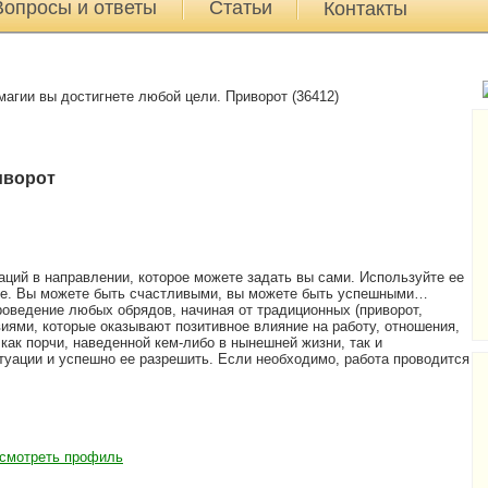
Вопросы и ответы
Статьи
Контакты
гии вы достигнете любой цели. Приворот (36412)
иворот
ций в направлении, которое можете задать вы сами. Используйте ее
ше. Вы можете быть счастливыми, вы можете быть успешными…
оведение любых обрядов, начиная от традиционных (приворот,
виями, которые оказывают позитивное влияние на работу, отношения,
как порчи, наведенной кем-либо в нынешней жизни, так и
туации и успешно ее разрешить. Если необходимо, работа проводится
смотреть профиль