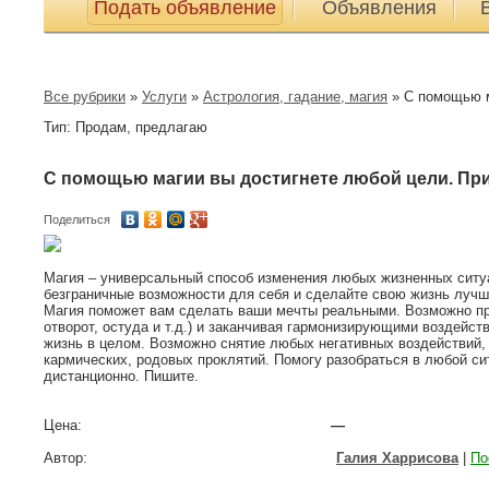
Подать объявление
Объявления
Все рубрики
»
Услуги
»
Астрология, гадание, магия
»
С помощью ма
Тип: Продам, предлагаю
С помощью магии вы достигнете любой цели. Пр
Поделиться
Магия – универсальный способ изменения любых жизненных ситуа
безграничные возможности для себя и сделайте свою жизнь луч
Магия поможет вам сделать ваши мечты реальными. Возможно пр
отворот, остуда и т.д.) и заканчивая гармонизирующими воздейст
жизнь в целом. Возможно снятие любых негативных воздействий, 
кармических, родовых проклятий. Помогу разобраться в любой си
дистанционно. Пишите.
Цена:
—
Автор:
Галия Харрисова
|
По