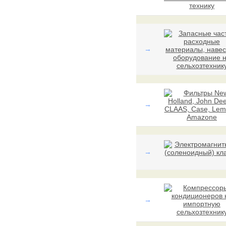
→
→
→
→