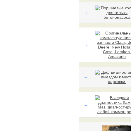
→
→
→
→