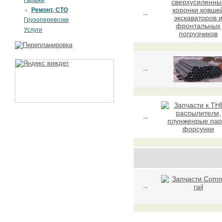
Гаражи
Ремонт, СТО
→
Грузоперевозки
Услуги
→
→
→