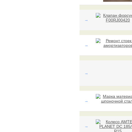
→
→
→
→
→