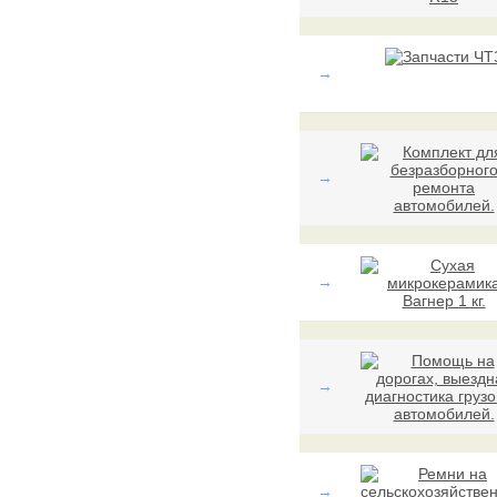
→
→
→
→
→