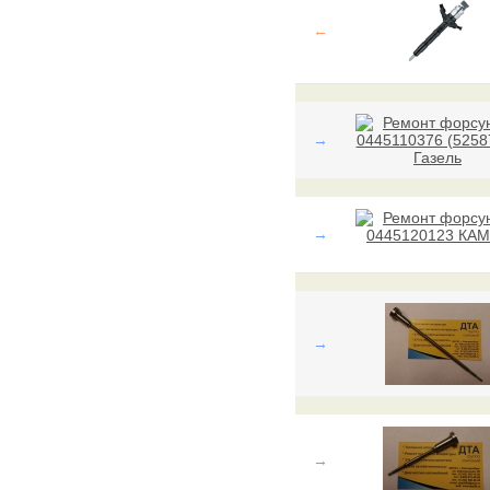
←
→
→
→
→