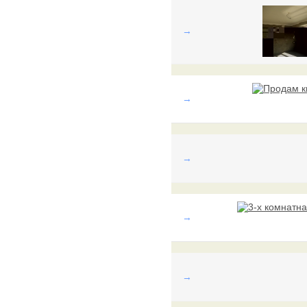
→
→
→
→
→