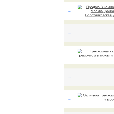
→
→
→
→
→