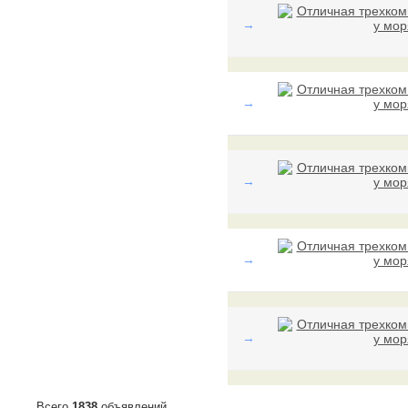
→
→
→
→
→
Всего
1838
объявлений.