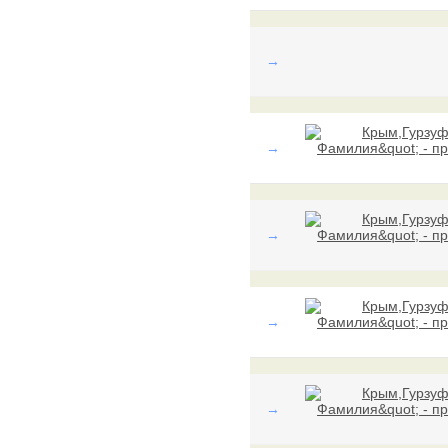
→
→
→
→
→