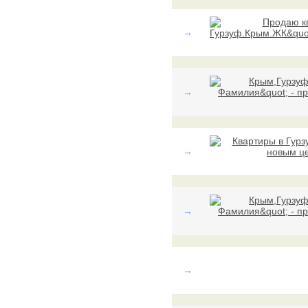
→
→
→
→
→