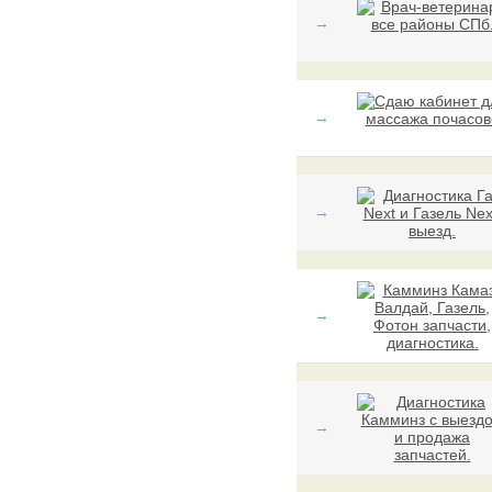
→
→
→
→
→