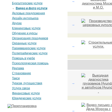
→
Бухгалтерские услуги
Видео и фото услуги
Деловые предложения
Дизайн интерьера
Другие
→
Клининговые услуги
Обучение и курсы
Организация праздников
Охранные услуги
→
Парикмахерские услуги
Полиграфические услуги
Помощь в учебе
Психологическая помощь
Реклама
Страхование
Такси
→
Туризм, путешествия
Услуги связи
Финансовые услуги
Юридические услуги
→