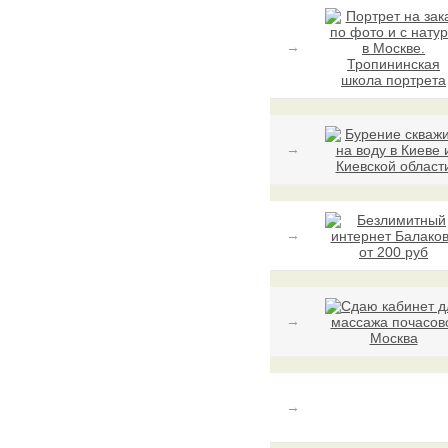
→
→
→
→
→