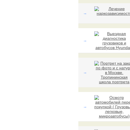
→
→
→
→