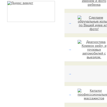
→
→
→
→