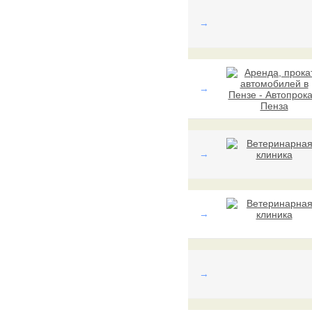
→
→
→
→
→