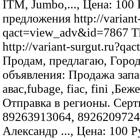
ITM, Jumbo,..., Цена: 100 
предложения
http://variant
qact=view_adv&id=7867
T
http://variant-surgut.ru?
Продам, предлагаю, Горо
объявления: Продажа запа
авас,fubage, fiac, fini ,Беж
Отправка в регионы. Серт
89263913064, 8926209724
Александр ..., Цена: 100 Р