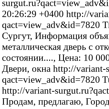
surgut.ru?qact=view_adv&
20:26:29 +0400
http://vari
qact=view_adv&id=7820
Т
Сургут, Информация объя
металлическая дверь с отк
состоянии...., Цена: 10 00
Двери, окна
http://variant-
qact=view_adv&id=7820
T
http://variant-surgut.ru?
Продам, предлагаю, Горо