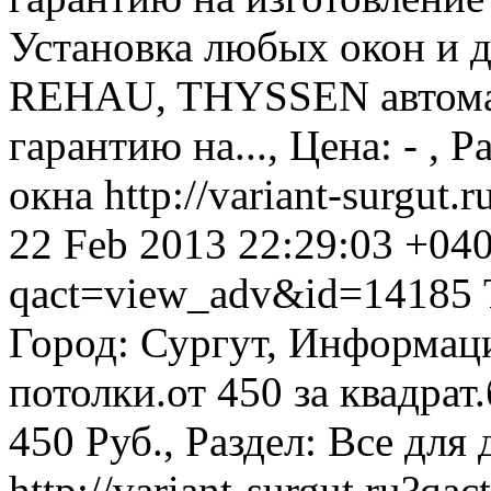
Установка любых окон и 
REHAU, THYSSEN автомат
гарантию на..., Цена: - , Р
окна
http://variant-surgu
22 Feb 2013 22:29:03 +04
qact=view_adv&id=14185
Город: Сургут, Информац
потолки.от 450 за квадрат.
450 Руб., Раздел: Все для 
http://variant-surgut.ru?