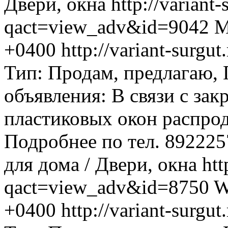
Двери, окна
http://variant-
qact=view_adv&id=9042
M
+0400
http://variant-surg
Тип: Продам, предлагаю,
объявления: В связи с за
пластиковых окон распрод
Подробнее по тел. 89222576
для дома / Двери, окна
htt
qact=view_adv&id=8750
W
+0400
http://variant-surg