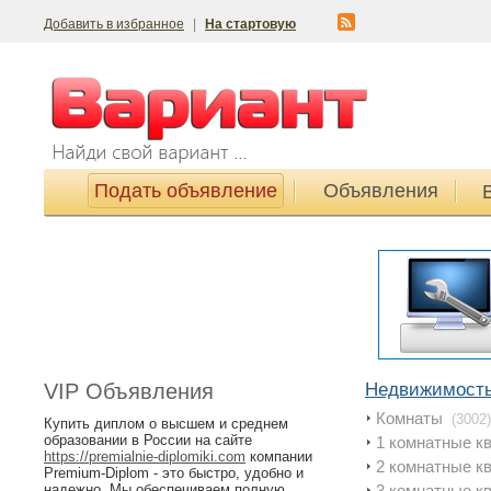
Добавить в избранное
|
На стартовую
Подать объявление
Объявления
VIP Объявления
Недвижимост
Комнаты
(3002)
Купить диплом о высшем и среднем
образовании в России на сайте
1 комнатные к
https://premialnie-diplomiki.com
компании
2 комнатные к
Premium-Diplom - это быстро, удобно и
надежно. Мы обеспечиваем полную
3 комнатные к