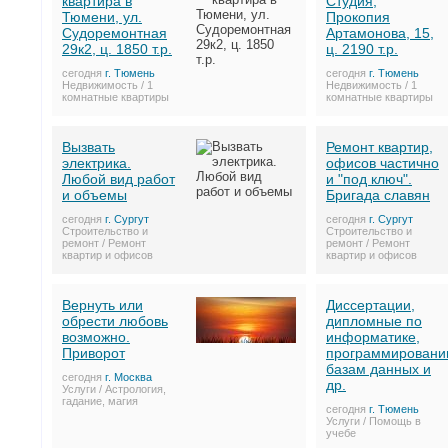
квартира в
Студия,
Тюмени, ул.
Прокопия
Судоремонтная
Артамонова, 15,
29к2, ц. 1850 т.р.
ц. 2190 т.р.
сегодня
г. Тюмень
сегодня
г. Тюмень
Недвижимость / 1
Недвижимость / 1
комнатные квартиры
комнатные квартиры
Вызвать
Ремонт квартир,
электрика.
офисов частично
Любой вид работ
и "под ключ".
и объемы
Бригада славян
сегодня
г. Сургут
сегодня
г. Сургут
Строительство и
Строительство и
ремонт / Ремонт
ремонт / Ремонт
квартир и офисов
квартир и офисов
Вернуть или
Диссертации,
обрести любовь
дипломные по
возможно.
информатике,
Приворот
программировани
базам данных и
сегодня
г. Москва
др.
Услуги / Астрология,
гадание, магия
сегодня
г. Тюмень
Услуги / Помощь в
учебе