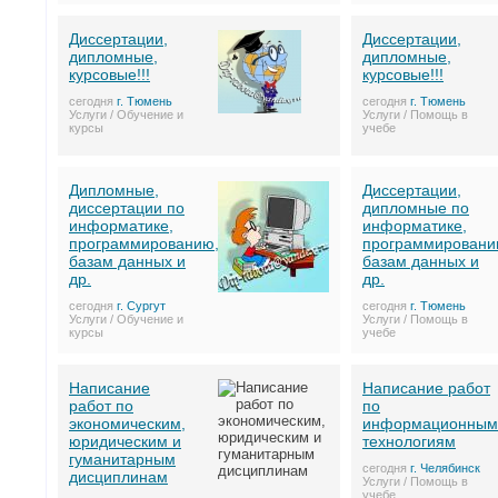
Диссертации,
Диссертации,
дипломные,
дипломные,
курсовые!!!
курсовые!!!
сегодня
г. Тюмень
сегодня
г. Тюмень
Услуги / Обучение и
Услуги / Помощь в
курсы
учебе
Дипломные,
Диссертации,
диссертации по
дипломные по
информатике,
информатике,
программированию,
программировани
базам данных и
базам данных и
др.
др.
сегодня
г. Сургут
сегодня
г. Тюмень
Услуги / Обучение и
Услуги / Помощь в
курсы
учебе
Написание
Написание работ
работ по
по
экономическим,
информационным
юридическим и
технологиям
гуманитарным
сегодня
г. Челябинск
дисциплинам
Услуги / Помощь в
учебе