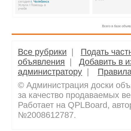
сегодня
г. Челябинск
Услуги / Помощь в
учебе
Всего в базе объяв
Все рубрики
|
Подать част
объявления
|
Добавить в 
администратору
|
Правил
© Администрация доски объ
за качество продаваемых ве
Работает на QPLBoard, авто
№2008612787.